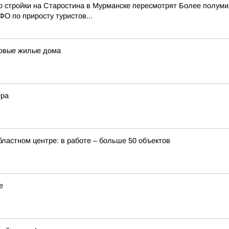
ю стройки на Старостина в Мурманске пересмотрят Более полум
О по приросту туристов...
 новые жилые дома
ера
бластном центре: в работе – больше 50 объектов
е