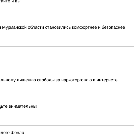
айте и вы!
и Мурманской области становились комфортнее и безопаснее
ельному лишению свободы за наркоторговлю в интернете
дьте внимательны!
илого фонда