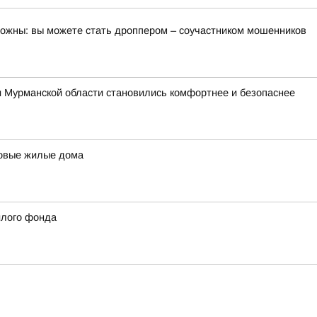
орожны: вы можете стать дроппером – соучастником мошенников
и Мурманской области становились комфортнее и безопаснее
новые жилые дома
илого фонда