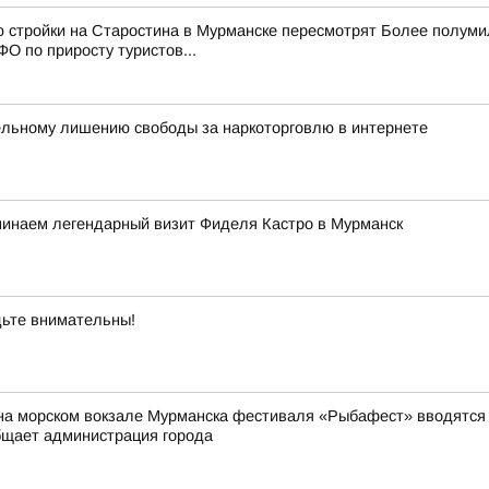
ю стройки на Старостина в Мурманске пересмотрят Более полум
О по приросту туристов...
ельному лишению свободы за наркоторговлю в интернете
минаем легендарный визит Фиделя Кастро в Мурманск
ьте внимательны!
на морском вокзале Мурманска фестиваля «Рыбафест» вводятся о
бщает администрация города