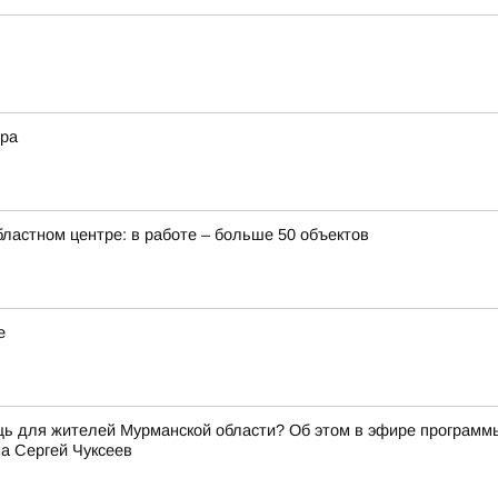
ера
бластном центре: в работе – больше 50 объектов
е
щь для жителей Мурманской области? Об этом в эфире программ
а Сергей Чуксеев