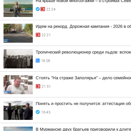
На крыше новой многоэтажки – о стройках Сев
22:24
Идем на рекорд. Дорожная кампания - 2026 в о
22:21
Тропический революционер среди льдов: вспо
18:05
Стоять "На страже Заполярья" – дело семейно
21:51
Понять и простить не получится: аттестация о
16:43
В Мурманске двух братьев приговорили к длит