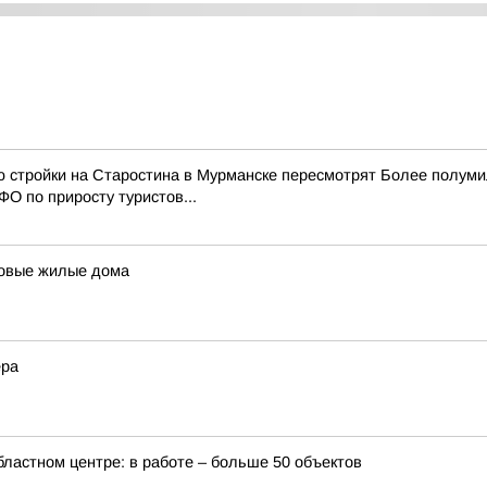
ю стройки на Старостина в Мурманске пересмотрят Более полум
О по приросту туристов...
 новые жилые дома
ера
бластном центре: в работе – больше 50 объектов