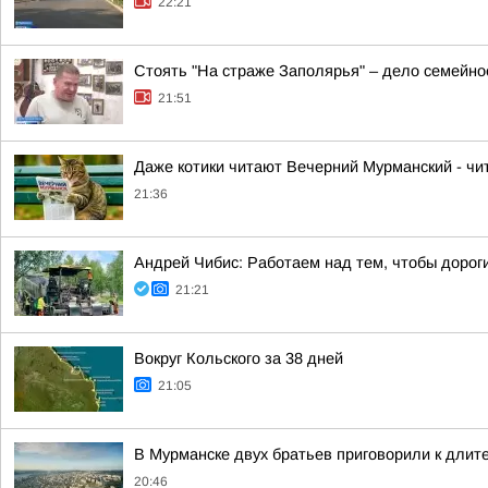
22:21
Стоять "На страже Заполярья" – дело семейно
21:51
Даже котики читают Вечерний Мурманский - чит
21:36
Андрей Чибис: Работаем над тем, чтобы дорог
21:21
Вокруг Кольского за 38 дней
21:05
В Мурманске двух братьев приговорили к длит
20:46