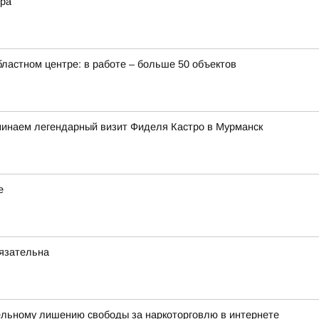
ера
бластном центре: в работе – больше 50 объектов
минаем легендарный визит Фиделя Кастро в Мурманск
е
бязательна
ельному лишению свободы за наркоторговлю в интернете