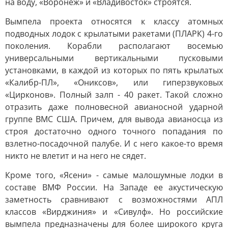
на воду, «Воронеж» и «Владивосток» строятся.
Вымпела проекта относятся к классу атомных
подводных лодок с крылатыми ракетами (ПЛАРК) 4-го
поколения. Корабли располагают восемью
универсальными вертикальными пусковыми
установками, в каждой из которых по пять крылатых
«Калибр-ПЛ», «Ониксов», или гиперзвуковых
«Цирконов». Полный залп - 40 ракет. Такой сложно
отразить даже полновесной авианосной ударной
группе ВМС США. Причем, для вывода авианосца из
строя достаточно одного точного попадания по
взлетно-посадочной палубе. И с него какое-то время
никто не влетит и на него не сядет.
Кроме того, «Ясени» - самые малошумные лодки в
составе ВМФ России. На Западе ее акустическую
заметность сравнивают с возможностями АПЛ
классов «Вирджиния» и «Сивулф». Но российские
вымпела предназначены для более широкого круга