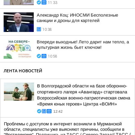
11:33
Александр Коц: ИНОСМИ Бесполезные
санкции и дроны для картелей
10:38
Впереди выходные! Лето дарит нам тепло, а
культурная жизнь бьет ключом!
10:58
ЛЕНТА НОВОСТЕЙ
В Волгоградской области на базе оборонно-
спортивного лагеря «Авангард» стартовала
Всероссийская военно-патриотическая смена
«Время юных героев» Центра «ВОИН»
12:42
Проблемы с доступом в интернет возникли в Мурманской
области, специалисты уже выясняют причины, сообщили в
"Ростелекоме".
Подпишись на ТАСС / Северо-Запад
//
ТАСС /