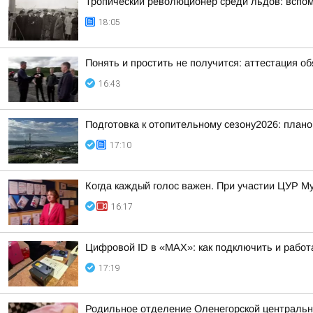
Тропический революционер среди льдов: вспо
18:05
Понять и простить не получится: аттестация о
16:43
Подготовка к отопительному сезону2026: плано
17:10
Когда каждый голос важен. При участии ЦУР Му
16:17
Цифровой ID в «MAX»: как подключить и работ
17:19
Родильное отделение Оленегорской центральн