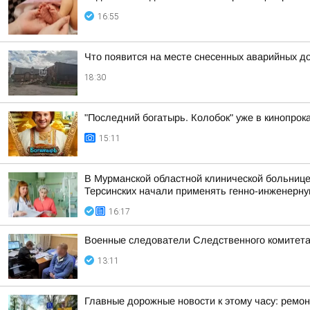
16:55
Что появится на месте снесенных аварийных д
18:30
"Последний богатырь. Колобок" уже в кинопрока
15:11
В Мурманской областной клинической больнице
Терсинских начали применять генно-инженерну
16:17
Военные следователи Следственного комитета
13:11
Главные дорожные новости к этому часу: ремон