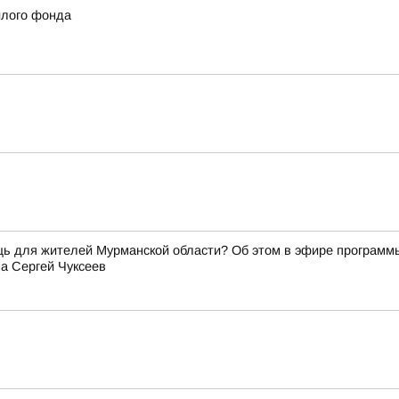
илого фонда
щь для жителей Мурманской области? Об этом в эфире программ
а Сергей Чуксеев