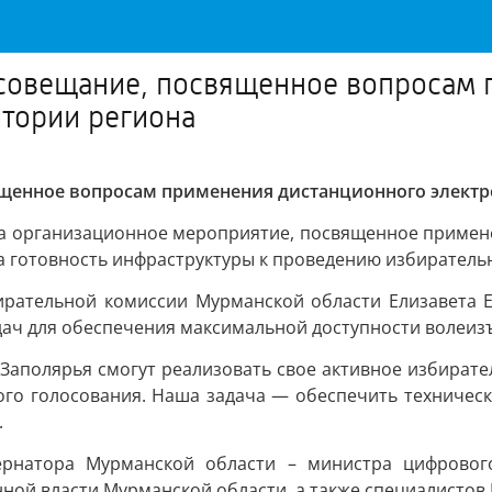
 совещание, посвященное вопросам
итории региона
ященное вопросам применения дистанционного электр
а организационное мероприятие, посвященное примене
а готовность инфраструктуры к проведению избиратель
ирательной комиссии Мурманской области Елизавета 
дач для обеспечения максимальной доступности волеиз
о Заполярья смогут реализовать свое активное избирате
го голосования. Наша задача — обеспечить техническ
.
ернатора Мурманской области – министра цифрового
ной власти Мурманской области, а также специалистов