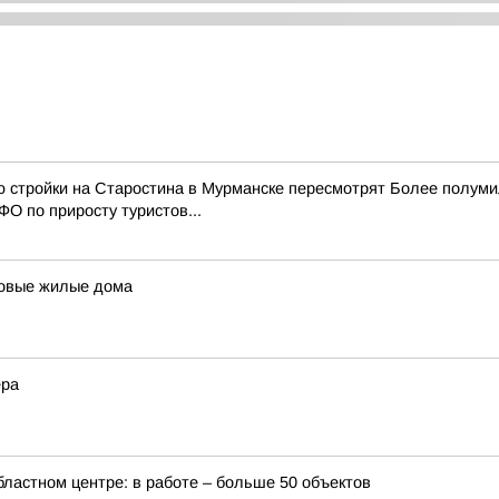
ю стройки на Старостина в Мурманске пересмотрят Более полум
О по приросту туристов...
 новые жилые дома
ера
бластном центре: в работе – больше 50 объектов