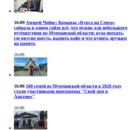
16:09
Андрей Чибис: Команда «Курса на Север»
собрала в одном гайде всё, что нужно для небольшого
путешествия по Мурманской области: куда поехать,
где вкусно поесть, выпить кофе и что купить друзьям
на память
16:09
16:06
160 семей из Мурманской области в 2026 году
стали участниками программы "Свой дом в
Арктике"
16:06