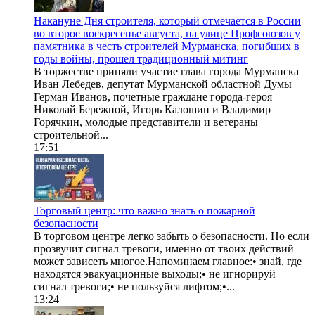
Накануне Дня строителя, который отмечается в России
во второе воскресенье августа, на улице Профсоюзов у
памятника в честь строителей Мурманска, погибших в
годы войны, прошел традиционный митинг
В торжестве приняли участие глава города Мурманска
Иван Лебедев, депутат Мурманской областной Думы
Герман Иванов, почетные граждане города-героя
Николай Бережной, Игорь Калошин и Владимир
Горячкин, молодые представители и ветераны
строительной...
17:51
Торговый центр: что важно знать о пожарной
безопасности
В торговом центре легко забыть о безопасности. Но если
прозвучит сигнал тревоги, именно от твоих действий
может зависеть многое.Напоминаем главное:• знай, где
находятся эвакуационные выходы;• не игнорируй
сигнал тревоги;• не пользуйся лифтом;•...
13:24