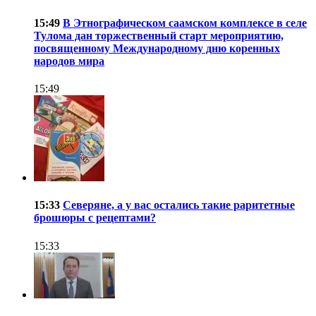
15:49
В Этнографическом саамском комплексе в селе
Тулома дан торжественный старт мероприятию,
посвященному Международному дню коренных
народов мира
15:49
15:33
Северяне, а у вас остались такие раритетные
брошюры с рецептами?
15:33