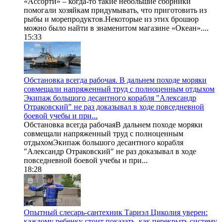
«Ассорти» – когда-то такие небольшие сборники
помогали хозяйкам придумывать, что приготовить из
рыбы и морепродуктов.Некоторые из этих брошюр
можно было найти в знаменитом магазине «Океан»....
15:33
Обстановка всегда рабочая. В дальнем походе моряки
совмещали напряженный труд с полноценным отдыхом
Экипаж большого десантного корабля "Александр
Отраковский" не раз доказывал в ходе повседневной
боевой учебы и при...
Обстановка всегда рабочаяВ дальнем походе моряки
совмещали напряженный труд с полноценным
отдыхомЭкипаж большого десантного корабля
"Александр Отраковский" не раз доказывал в ходе
повседневной боевой учебы и при...
18:28
Опытный слесарь-сантехник Тариэл Циколия уверен:
каждому ребенку стоит показать, как перекрыть систему