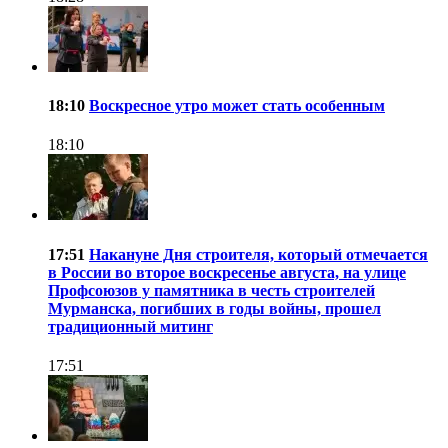
18:10
Воскресное утро может стать особенным
18:10
17:51
Накануне Дня строителя, который отмечается
в России во второе воскресенье августа, на улице
Профсоюзов у памятника в честь строителей
Мурманска, погибших в годы войны, прошел
традиционный митинг
17:51