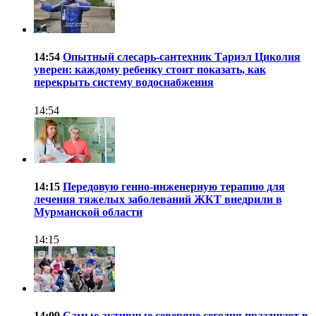
14:54
Опытный слесарь-сантехник Тариэл Циколия
уверен: каждому ребенку стоит показать, как
перекрыть систему водоснабжения
14:54
14:15
Передовую генно-инженерную терапию для
лечения тяжелых заболеваний ЖКТ внедрили в
Мурманской области
14:15
14:09
Самые активные северяне сегодня празднуют в