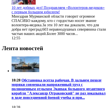
10 лет добрых дел! Поздравляем «Волонтеров-медиков»
с первым большим юбилеем!
Минздрав Мурманской области говорит огромное
СПАСИБО каждому, кто с гордостью носит звание
волонтера-медика.За эти 10 лет вы доказали, что для
добра нет преград:603 неравнодушных северянина стали
частью ваших акций.Более 3000 часов...
12:55
Лента новостей
18:28
Обстановка всегда рабочая. В дальнем походе
моряки совмещали напряженный труд с
полноценным отдыхом Экипаж большого десантного
корабля "Александр Отраковский" не раз доказывал
в ходе повседневной боевой учебы и при...
18:28