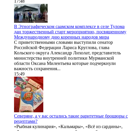
17:48
В Этнографическом саамском комплексе в селе Тулома
дан торжественный старт мероприятию, посвященному
Международному дню коренных народов мира
С приветственными словами выступили сенатор
Российской Федерации Лариса Круглова, глава
Кольского округа Александр Лихолат, представитель
министерства внутренней политики Мурманской
области Оксана Милентьева которые подчеркнули
важность сохранения...
15:49
Северяне, а у вас остались такие раритетные брошюры с
рецептами?
«Рыбная кулинария», «Кальмары», «Всё из сардины»,