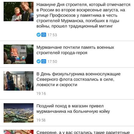
Накануне Дня строителя, который отмечается
в России во второе воскресенье августа, на
улице Профсоюзов у памятника в честь
строителей Мурманска, погибших в годы
войны, прошел традиционный митинг
17:53
Мурманчане почтили память военных
строителей города-героя
17:50
В День физкультурника военнослужащие
Северного флота состязались в силе,
ловкости и скорости
19:16
Поздний поход в магазин привел
мурманчанина на больничную койку
19:58
Северяне, а у вас остались такие раритетные