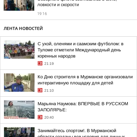
ловкости и скорости
19:16
ЛЕНТА НОВОСТЕЙ
С ухой, оленями и саамским футболом: в
Туломе отметили Международный день
коренных народов
21:19
Ко Дню строителя в Мурманске организовали
интерактивную площадку для детей
21:10
Марьяна Наумова: ВПЕРВЫЕ В РУССКОМ
ЗАПОЛЯРЬЕ:
20:40
Занимайтесь спортом!. В Мурманской
области созданы все условия для личных