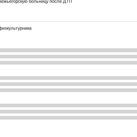
вежьегорскую больницу после ДТП
физкультурника