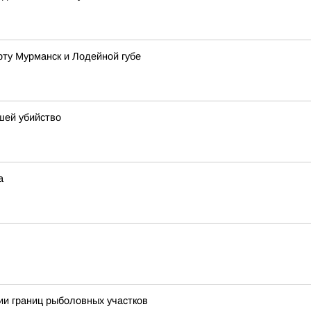
рту Мурманск и Лодейной губе
шей убийство
а
ии границ рыболовных участков