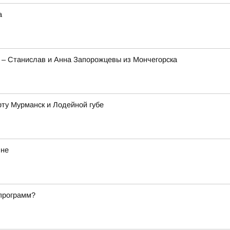
а
а – Станислав и Анна Запорожцевы из Мончегорска
рту Мурманск и Лодейной губе
яне
 программ?