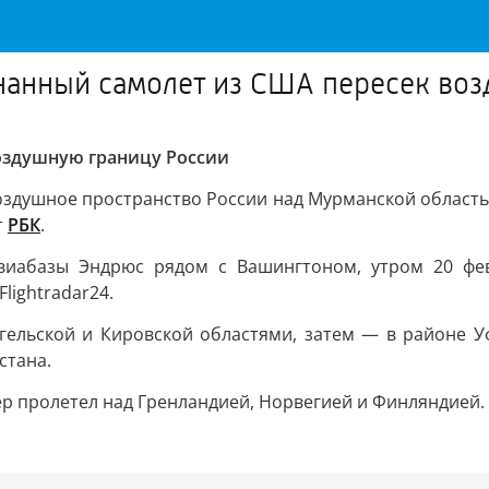
ознанный самолет из США пересек во
воздушную границу России
воздушное пространство России над Мурманской област
т
РБК
.
авиабазы Эндрюс рядом с Вашингтоном, утром 20 фе
lightradar24.
гельской и Кировской областями, затем — в районе У
стана.
р пролетел над Гренландией, Норвегией и Финляндией.