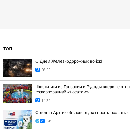
ТОП
С Днём Железнодорожных войск!
08:00
Школьники из Танзании и Руанды впервые отпр
госкорпорацией «Росатом»
14:26
Сегодня Арктик объясняет, как проголосовать
14:11