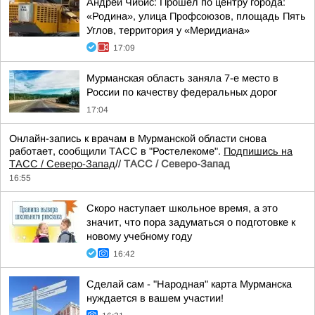
Андрей Чибис: Прошёл по центру города:
«Родина», улица Профсоюзов, площадь Пять
Углов, территория у «Меридиана»
17:09
Мурманская область заняла 7-е место в
России по качеству федеральных дорог
17:04
Онлайн-запись к врачам в Мурманской области снова
работает, сообщили ТАСС в "Ростелекоме".
Подпишись на
ТАСС / Северо-Запад
//
ТАСС / Северо-Запад
16:55
Скоро наступает школьное время, а это
значит, что пора задуматься о подготовке к
новому учебному году
16:42
Сделай сам - "Народная" карта Мурманска
нуждается в вашем участии!