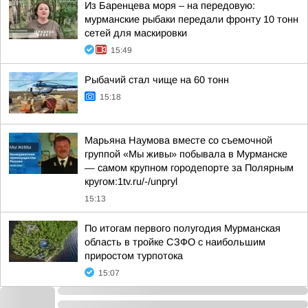
Из Баренцева моря – на передовую:
мурманские рыбаки передали фронту 10 тонн
сетей для маскировки
15:49
Рыбачий стал чище на 60 тонн
15:18
Марьяна Наумова вместе со съемочной
группой «Мы живы» побывала в Мурманске
— самом крупном городепорте за Полярным
кругом:1tv.ru/-/unpryl
15:13
По итогам первого полугодия Мурманская
область в тройке СЗФО с наибольшим
приростом турпотока
15:07