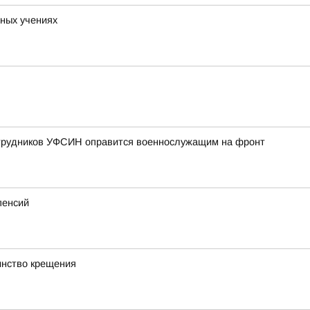
ных учениях
отрудников УФСИН оправится военнослужащим на фронт
пенсий
инство крещения