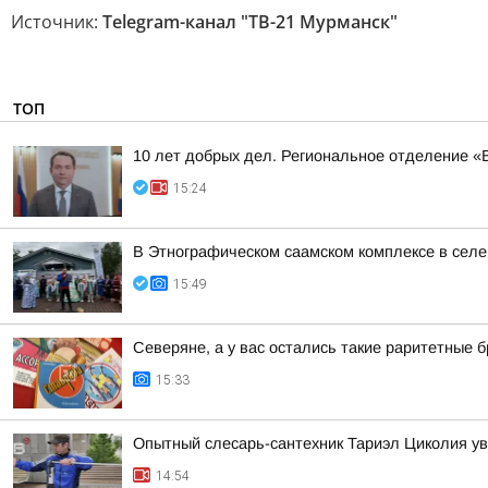
Источник:
Telegram-канал "ТВ-21 Мурманск"
ТОП
10 лет добрых дел. Региональное отделение 
15:24
В Этнографическом саамском комплексе в сел
15:49
Северяне, а у вас остались такие раритетные
15:33
Опытный слесарь-сантехник Тариэл Циколия уве
14:54