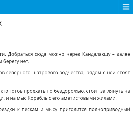
х
ти. Добраться сюда можно через Кандалакшу – далее
м берегу нет.
ов северного шатрового зодчества, рядом с ней стоят
 кто готов проехать по бездорожью, стоит заглянуть на
и, и на мыс Корабль с его аметистовыми жилами.
поездки к пескам и мысу пригодится полноприводный