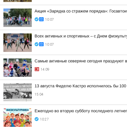
Акция «Зарядка со стражем порядка»: Госавтои
10:07
Всех активных и спортивных – с Днем физкульт
10:07
Самые активные северяне сегодня празднуют 
14:09
13 августа Фиделю Кастро исполнилось бы 100
15:04
Ежегодно во вторую субботу последнего летне
10:27