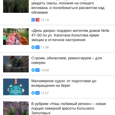
увидеть скалы, похожие на спящего
великана, и полюбоваться рассветом над
облаками
12:16
«День двора» подарил жителям домов №№
47–50 по ул. Капитана Копытова яркие
эмоции и отличное настроение
11:04
Строим, обновляем, ремонтируем – для
северян
10:40
Маломерное судно: от подготовки до
возвращения на берег
12:57
В рубрике «Наш любимый регион» – новая
порция северной красоты Кольского
Заполярья