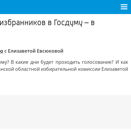
збранников в Госдуму – в
ью
с Елизаветой Евсюковой
му? В какие дни будет проходить голосование? И как
анской областной избирательной комиссии Елизаветой