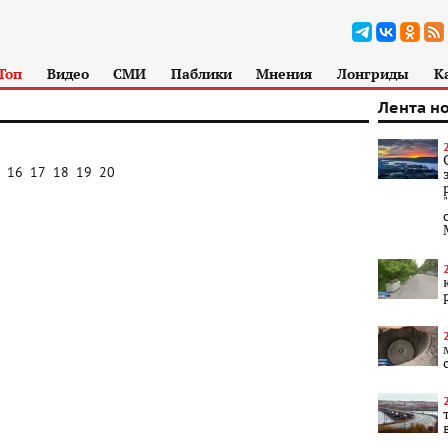
Топ
Видео
СМИ
Паблики
Мнения
Лонгриды
К
Лента н
16
17
18
19
20