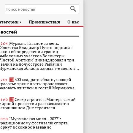
атегории
Происшествия
О нас
►
овостей
Мурман: Главное за день.
22:04
Общество Владимир Путин подписал
закон об определении границ
рыболовных участков Волонтеры
"Чистой Арктики" ликвидировали три
свалки на полуострове Рыбачий
Мурманская область заняла 7-е место в...
300 квадратов благоухающей
22:01
красоты: яркие цветы продолжают
радовать жителей и гостей Мурманска
Север строится. Мастера самой
21:40
мирной профессии рассказывают о
сегодняшнем Дне строителя
"Мурманская миля – 2027":
20:50
традиционному фестивалю спорта
вернут исконное название