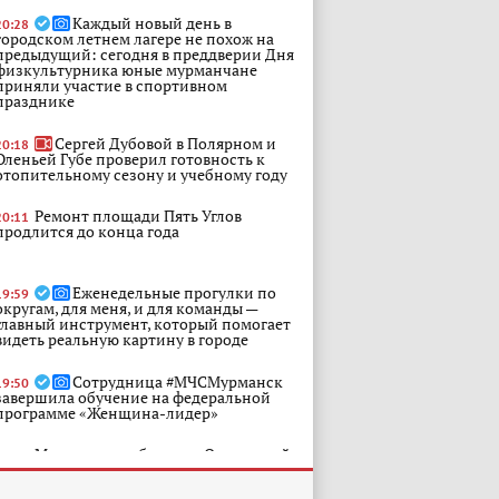
Каждый новый день в
20:28
городском летнем лагере не похож на
предыдущий: сегодня в преддверии Дня
физкультурника юные мурманчане
приняли участие в спортивном
празднике
Сергей Дубовой в Полярном и
20:18
Оленьей Губе проверил готовность к
отопительному сезону и учебному году
Ремонт площади Пять Углов
20:11
продлится до конца года
Еженедельные прогулки по
19:59
округам, для меня, и для команды —
главный инструмент, который помогает
видеть реальную картину в городе
Сотрудница #МЧСМурманск
19:50
завершила обучение на федеральной
программе «Женщина-лидер»
Мурманская область и Отраслевой
19:15
центр компетенций в ЖКХ начинают
сотрудничество