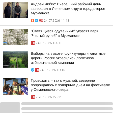
Андрей Чибис: Вчерашний рабочий день
завершил в Ленинском округе города-героя
Мурманска
24.07.2026, 11:43
"Светящиеся одуванчики" украсят парк
"Чистый ручей" в Мурманске
24.07.2026, 09:50
Выборы на высоте: фуникулеры и канатные
дороги России украсились логотипом
избирательной кампании
24.07.2026, 09:15
Провожать – так с музыкой: северяне
попрощались с полярным днем на фестивале
у Семеновского озера
23.07.2026, 22:53