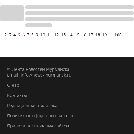
1
2
3
4
5
6
7
8
9
10
11
12
13
14
15
16
17
18
19
...
100
© Лента новостей Мурманска
Email:
info@news-murmansk.ru
О нас
Контакты
Редакционная политика
Политика конфиденциальности
Правила пользования сайтом