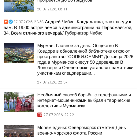
прогреется до 26 градусов
28.07.2026, 08:11
Андрей Чибис: Кандалакша, завтра еду к
27.07.2026, 23:58
вам. В 19.00 встречаемся в администрации на Первомайской,
34. Всем отличного вечера!//
Губернатор Чибис
Мурман: Главное за день. Общество В
Ковдоре в обновленной библиотеке откроют
пространство "СОПКИ.СЕМЬЯ" До конца 2026
года в Мурманске снесут 50 деревяшек В
Ловозере и Оленегорске установят памятники
участникам спецоперации...
27.07.2026, 22:37
Необычный способ борьбы с телефонными и
интернет-мошенниками выбрали творческие
коллективы Мурманска
27.07.2026, 22:23
Морем едины: Североморск отметил День
военно-морского флота России