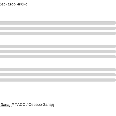
бернатор Чибис
-Запад
//
ТАСС / Северо-Запад