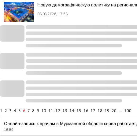
Новую демографическую политику на региональ
03.08.2026, 17:53
1
2
3
4
5
6
7
8
9
10
11
12
13
14
15
16
17
18
19
20
...
100
Онлайн-запись к врачам в Мурманской области снова работает
16:59